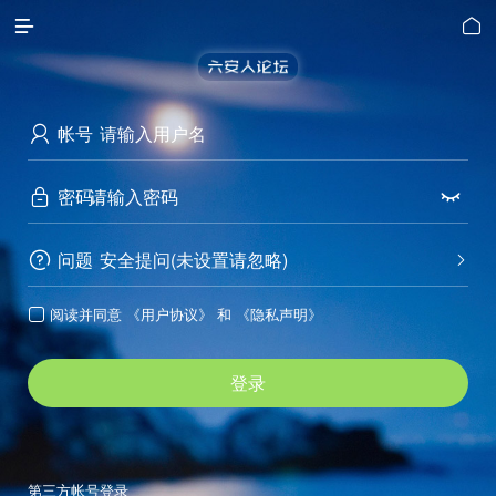


帐号

密码


问题
安全提问(未设置请忽略)


阅读并同意
《用户协议》
和
《隐私声明》

登录
第三方帐号登录