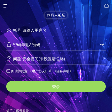


帐号

密码


问题
安全提问(未设置请忽略)


阅读并同意
《用户协议》
和
《隐私声明》

登录
第三方帐号登录