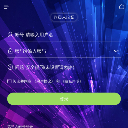


帐号

密码


问题
安全提问(未设置请忽略)


阅读并同意
《用户协议》
和
《隐私声明》

登录
第三方帐号登录