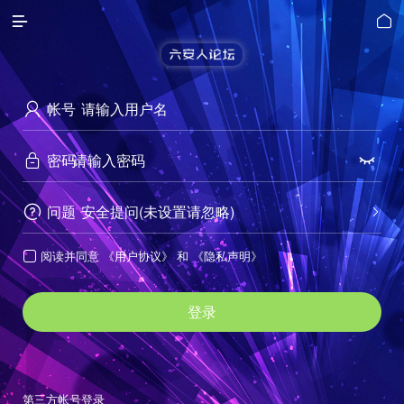


帐号

密码


问题
安全提问(未设置请忽略)


阅读并同意
《用户协议》
和
《隐私声明》

登录
第三方帐号登录