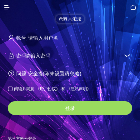


帐号

密码


问题
安全提问(未设置请忽略)


阅读并同意
《用户协议》
和
《隐私声明》

登录
第三方帐号登录