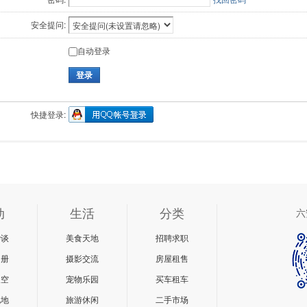
安全提问:
自动登录
登录
快捷登录:
动
生活
分类
六
杂谈
美食天地
招聘求职
相册
摄影交流
房屋租售
天空
宠物乐园
买车租车
说地
旅游休闲
二手市场