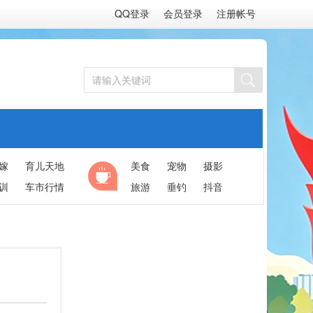
QQ登录
会员登录
注册帐号
嫁
育儿天地
美食
宠物
摄影
训
车市行情
旅游
垂钓
抖音