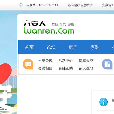
广告联系：18175067111
涉企侵权信息举报
安徽省
首页
论坛
房产
家装
六安杂谈
活动中心
情感天空
会员相册
百姓互助
谈天说地