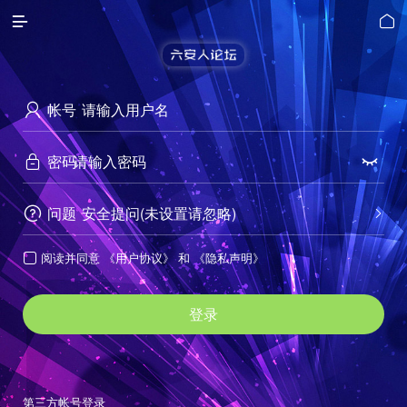


帐号

密码


问题
安全提问(未设置请忽略)


阅读并同意
《用户协议》
和
《隐私声明》

登录
第三方帐号登录