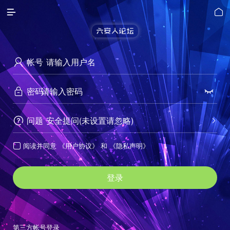


帐号

密码


问题
安全提问(未设置请忽略)


阅读并同意
《用户协议》
和
《隐私声明》

登录
第三方帐号登录