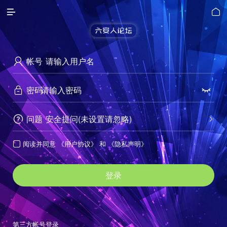


帐号

密码


问题
安全提问(未设置请忽略)


阅读并同意
《用户协议》
和
《隐私声明》

登录
第三方帐号登录