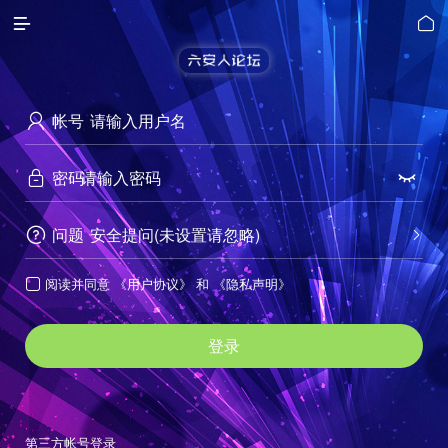


帐号

密码


问题
安全提问(未设置请忽略)


阅读并同意
《用户协议》
和
《隐私声明》

登录
第三方帐号登录