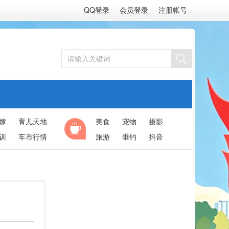
QQ登录
会员登录
注册帐号
嫁
育儿天地
美食
宠物
摄影
训
车市行情
旅游
垂钓
抖音