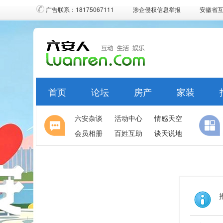
广告联系：18175067111
涉企侵权信息举报
安徽省
首页
论坛
房产
家装
六安杂谈
活动中心
情感天空
会员相册
百姓互助
谈天说地