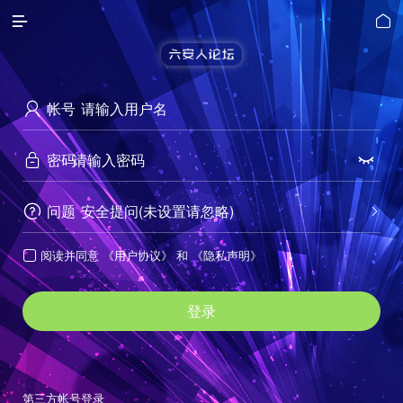


帐号

密码


问题
安全提问(未设置请忽略)


阅读并同意
《用户协议》
和
《隐私声明》

登录
第三方帐号登录