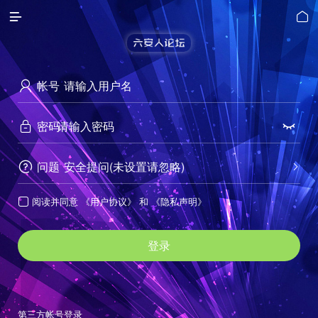


帐号

密码


问题
安全提问(未设置请忽略)


阅读并同意
《用户协议》
和
《隐私声明》

登录
第三方帐号登录