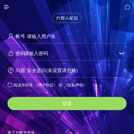


帐号

密码


问题
安全提问(未设置请忽略)


阅读并同意
《用户协议》
和
《隐私声明》

登录
第三方帐号登录