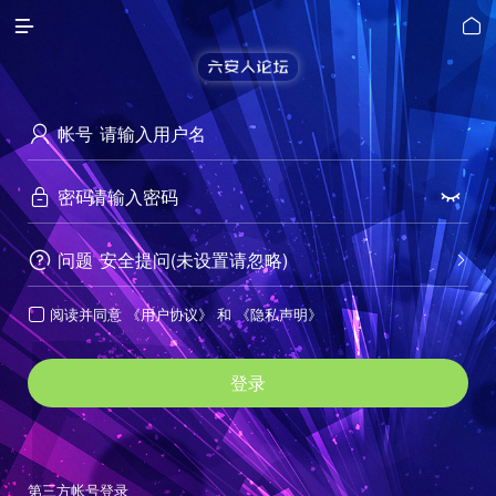


帐号

密码


问题
安全提问(未设置请忽略)


阅读并同意
《用户协议》
和
《隐私声明》

登录
第三方帐号登录