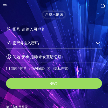


帐号

密码


问题
安全提问(未设置请忽略)


阅读并同意
《用户协议》
和
《隐私声明》

登录
第三方帐号登录