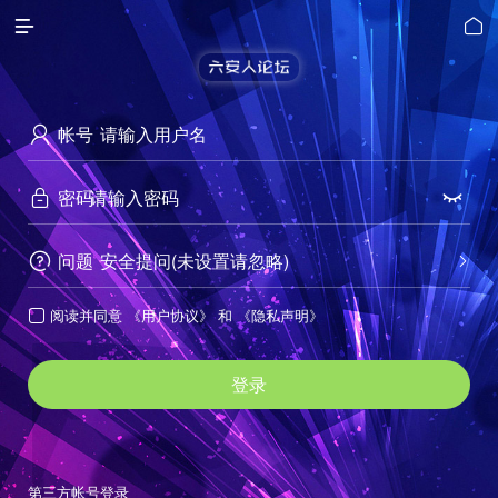


帐号

密码


问题
安全提问(未设置请忽略)


阅读并同意
《用户协议》
和
《隐私声明》

登录
第三方帐号登录