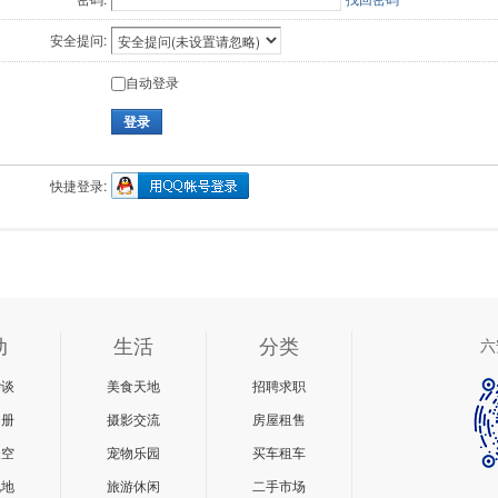
安全提问:
自动登录
登录
快捷登录:
动
生活
分类
六
杂谈
美食天地
招聘求职
相册
摄影交流
房屋租售
天空
宠物乐园
买车租车
说地
旅游休闲
二手市场