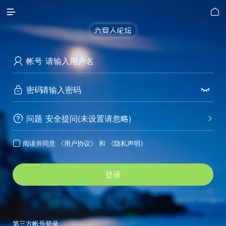


帐号

密码


问题
安全提问(未设置请忽略)


阅读并同意
《用户协议》
和
《隐私声明》

登录
第三方帐号登录