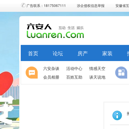
广告联系：18175067111
涉企侵权信息举报
安徽省
首页
论坛
房产
家装
六安杂谈
活动中心
情感天空
会员相册
百姓互助
谈天说地