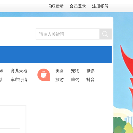
QQ登录
会员登录
注册帐号
嫁
育儿天地
美食
宠物
摄影
训
车市行情
旅游
垂钓
抖音