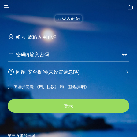


帐号

密码


问题
安全提问(未设置请忽略)


阅读并同意
《用户协议》
和
《隐私声明》

登录
第三方帐号登录