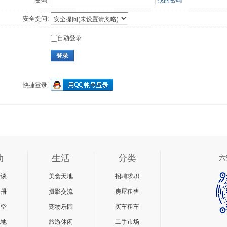
安全提问:
自动登录
登录
快捷登录:
动
生活
分类
六
杂谈
美食天地
招聘求职
相册
摄影交流
房屋租售
天空
宠物乐园
买车租车
说地
旅游休闲
二手市场