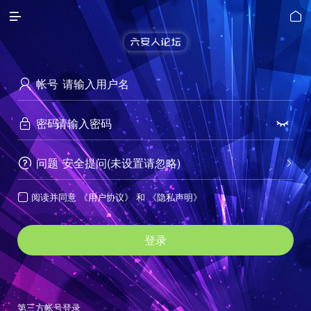


帐号

密码


问题
安全提问(未设置请忽略)


阅读并同意
《用户协议》
和
《隐私声明》

登录
第三方帐号登录