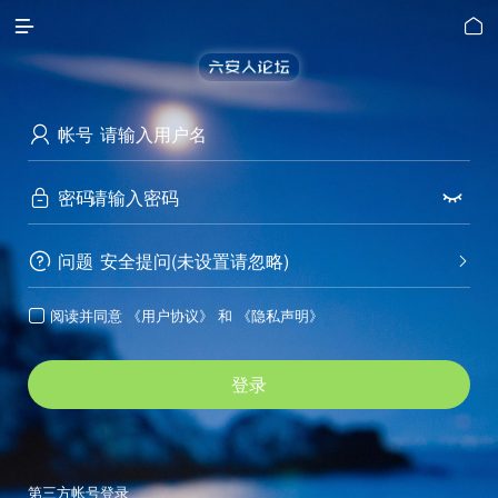


帐号

密码


问题
安全提问(未设置请忽略)


阅读并同意
《用户协议》
和
《隐私声明》

登录
第三方帐号登录