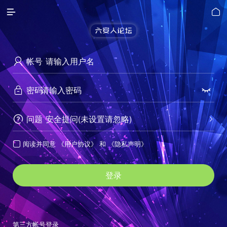


帐号

密码


问题
安全提问(未设置请忽略)


阅读并同意
《用户协议》
和
《隐私声明》

登录
第三方帐号登录