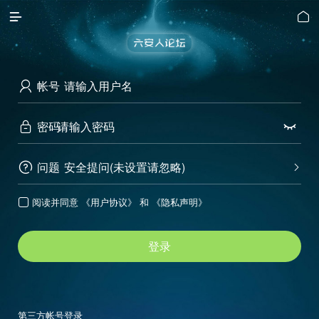


帐号

密码


问题
安全提问(未设置请忽略)


阅读并同意
《用户协议》
和
《隐私声明》

登录
第三方帐号登录