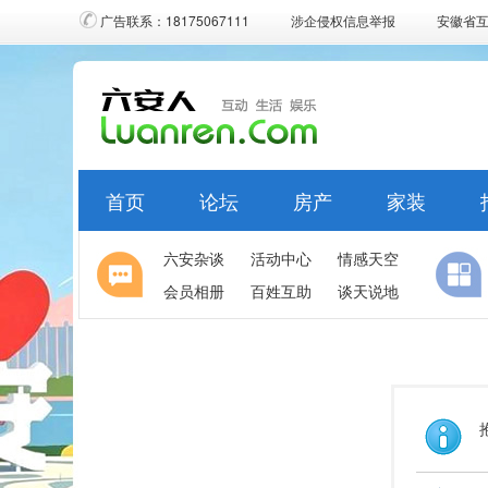
广告联系：18175067111
涉企侵权信息举报
安徽省
首页
论坛
房产
家装
六安杂谈
活动中心
情感天空
会员相册
百姓互助
谈天说地