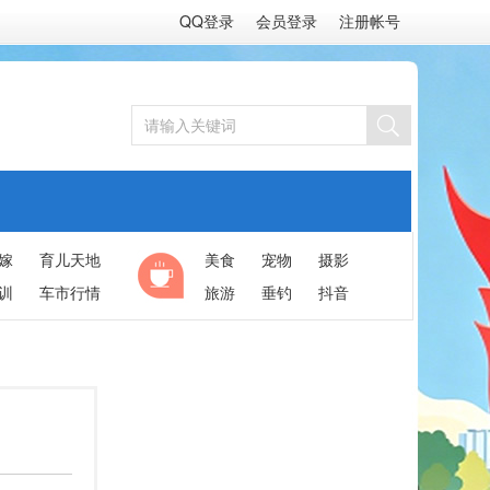
QQ登录
会员登录
注册帐号
嫁
育儿天地
美食
宠物
摄影
训
车市行情
旅游
垂钓
抖音