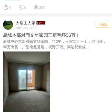



0
0
250
大别山人家
Lv.18
关注

2026-8-5 09:18
皋城本部对面文华家园三房毛坯36万！
皋城中心本部对面文华家园，110平，三室二厅一卫，纯毛坯，
36万出售，户型南北通透，视野开阔。周边配套成 ...