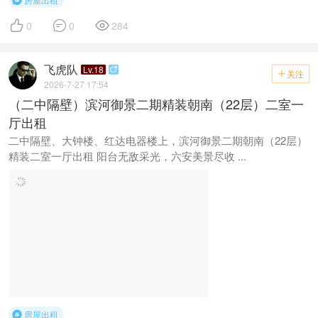




0
0
284
飞虎队
Lv.18

关注

2026-7-27 17:54
（二中隔壁）滨河御景二期精装朝南（22层）二室一
厅出租
二中隔壁、大钟楼、红达电器楼上，滨河御景二期朝南（22层）
精装二室一厅出租 阳台无敌采光，六安美景尽收 ...
房屋出租
