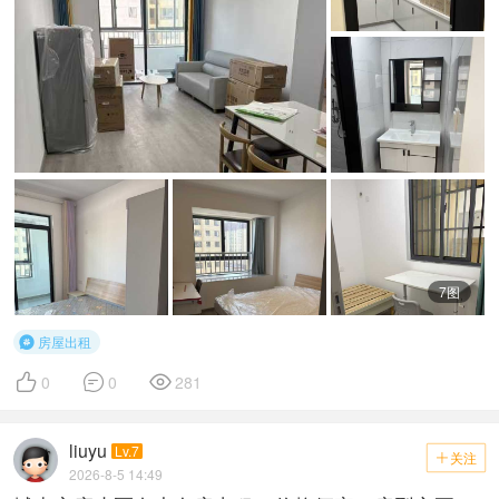
7图
房屋出租




0
0
281
liuyu
Lv.7
关注

2026-8-5 14:49