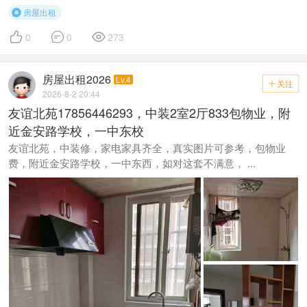
房屋出租




0
0
273
房屋出租2026
Lv.4
关注

2026-8-2 20:44
友谊北苑17856446293，中装2室2厅833包物业，附
近金安路学校，一中东校
友谊北苑，中装修，家电家具齐全，真实图片可参考，包物业
费，附近金安路学校，一中东西，如对这套不满意， ...