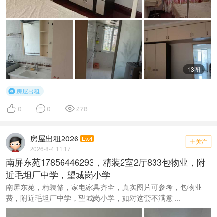
13图
房屋出租




0
0
278
房屋出租2026
Lv.4
关注

2026-8-4 11:17
南屏东苑17856446293，精装2室2厅833包物业，附
近毛坦厂中学，望城岗小学
南屏东苑，精装修，家电家具齐全，真实图片可参考，包物业
费，附近毛坦厂中学，望城岗小学，如对这套不满意 ...