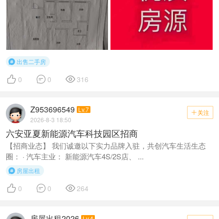
出售二手房




0
0
316
Z953696549
Lv.7
关注

2026-8-3 18:50
六安亚夏新能源汽车科技园区招商
【招商业态】 我们诚邀以下实力品牌入驻，共创汽车生活生态
圈： · 汽车主业： 新能源汽车4S/2S店、 ...
房屋出租




0
0
264
房屋出租2026
Lv.4