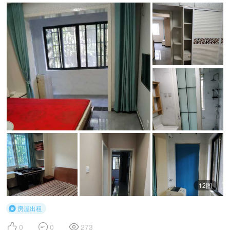
12图
房屋出租




0
0
273