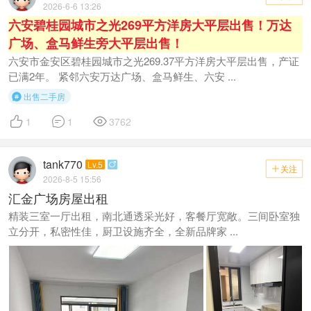
2026-6-6 13:26
六安碧桂园城市之光269平方洋房大平层出售！万达
广场、盒马鲜生旁大平层出售！
六安市金安区碧桂园城市之光269.37平方洋房大平层出售，产证
已满2年。 紧邻六安万达广场、盒马鲜生、六安 ...
出售二手房




1
1
3762
tank770
Lv.5

关注

2026-8-5 15:56
汇金广场房屋出租
精装三室一厅出租，南北通透采光好，客餐厅宽敞。三间卧室独
立分开，私密性佳，厨卫设施齐全，全新品牌家 ...