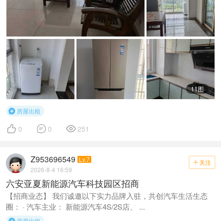
11图
房屋出租




0
0
251
Z953696549
Lv.7
关注

2026-8-4 16:59
六安亚夏新能源汽车科技园区招商
【招商业态】 我们诚邀以下实力品牌入驻，共创汽车生活生态
圈： · 汽车主业： 新能源汽车4S/2S店、 ...
房屋出租