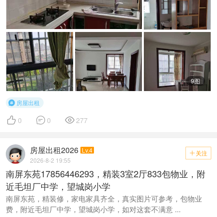
9图
房屋出租




0
0
277
房屋出租2026
Lv.4
关注

2026-8-2 19:55
南屏东苑17856446293，精装3室2厅833包物业，附
近毛坦厂中学，望城岗小学
南屏东苑，精装修，家电家具齐全，真实图片可参考，包物业
费，附近毛坦厂中学，望城岗小学，如对这套不满意 ...