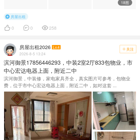
18图
房屋出租




0
0
258
房屋出租2026
Lv.4
关注

2026-8-5 13:24
滨河御景17856446293，中装2室2厅833包物业，市
中心宏达电器上面，附近二中
滨河御景，中装修，家电家具齐全，真实图片可参考，包物业
费，位于市中心宏达电器上面，附近二中，如对这套 ...