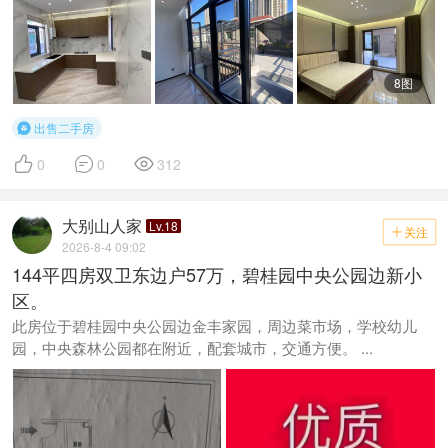
8图
出售二手房




0
0
312
大别山人家
Lv.18
关注

2026-8-4 09:02
144平四房双卫东边户57万，碧桂园中央公园边新小
区。
此房位于碧桂园中央公园边金丰家园，周边菜市场，学校幼儿
园，中央森林公园都在附近，配套城市，交通方便。 ...