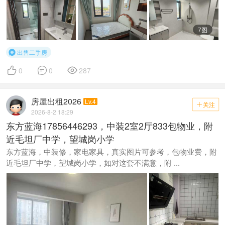
7图
出售二手房




0
0
287
房屋出租2026
Lv.4
关注

2026-8-2 18:29
东方蓝海17856446293，中装2室2厅833包物业，附
近毛坦厂中学，望城岗小学
东方蓝海，中装修，家电家具，真实图片可参考，包物业费，附
近毛坦厂中学，望城岗小学，如对这套不满意，附 ...