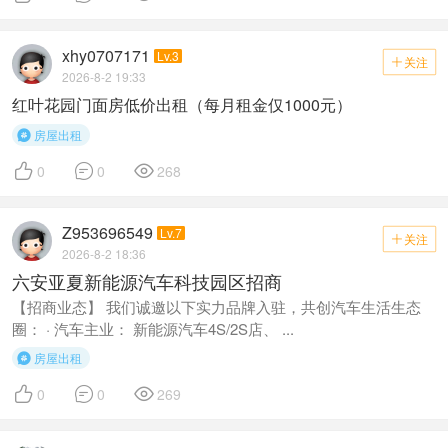
xhy0707171
Lv.3
关注

2026-8-2 19:33
红叶花园门面房低价出租（每月租金仅1000元）
房屋出租




0
0
268
Z953696549
Lv.7
关注

2026-8-2 18:36
六安亚夏新能源汽车科技园区招商
【招商业态】 我们诚邀以下实力品牌入驻，共创汽车生活生态
圈： · 汽车主业： 新能源汽车4S/2S店、 ...
房屋出租




0
0
269