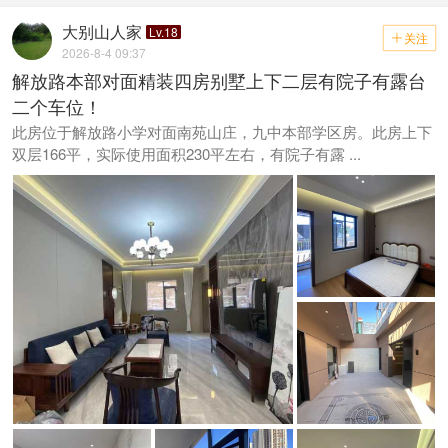
大别山人家
Lv.18
关注

2026-8-4 09:37
解放路本部对面精装四房别墅上下二层有院子有露台
二个车位！
此房位于解放路小学对面南苑山庄，九中本部学区房。此房上下
双层166平，实际使用面积230平左右，有院子有露 ...