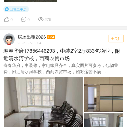
出售二手房




0
0
275
房屋出租2026
Lv.4
关注

2026-8-5 09:04
寿春华府17856446293，中装2室2厅833包物业，附
近清水河学校，西商农贸市场
寿春华府，中装修，家电家具齐全，真实图片可参考，包物业
费，附近清水河学校，西商农贸市场，如对这套不满 ...