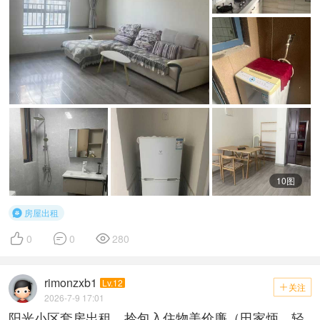
10图
房屋出租




0
0
280
rimonzxb1
Lv.12
关注

2026-7-9 17:01
阳光小区套房出租，拎包入住物美价廉（田家炳、轻