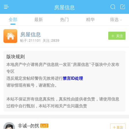
房屋信息



全部
最新
热门
精华
筛选

房屋信息
关注

帖子: 211101 关注: 2839
版块规则
本地房产中介请将房产信息统一发至“房屋信息”子版块中介发布
专区
违反规定发帖经警告无效将进行
禁言ID处理
请珍惜现有账号，谢谢配合。
本站不保证所有信息真实性，真实性由提供者负责，请使用信息
过程中自行甄别，本站不对相关产生问题负责
非诚--勿扰
Lv.5
关注
