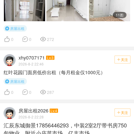
11图
房屋出租




0
0
272
xhy0707171
Lv.3
关注

2026-8-2 22:46
红叶花园门面房低价出租（每月租金仅1000元）
房屋出租




0
0
287
房屋出租2026
Lv.4
关注

2026-8-2 22:28
汇辰东城御景17856446293，中装2室2厅带书房750
包物业，附近小庙菜市场，亿丰市场