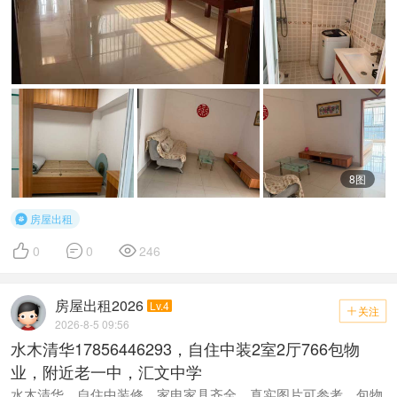
8图
房屋出租




0
0
246
房屋出租2026
Lv.4
关注

2026-8-5 09:56
水木清华17856446293，自住中装2室2厅766包物
业，附近老一中，汇文中学
水木清华，自住中装修，家电家具齐全，真实图片可参考，包物