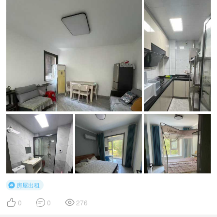
房屋出租




0
0
276