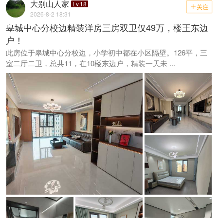
大别山人家
Lv.18
关注

2026-8-2 18:31
皋城中心分校边精装洋房三房双卫仅49万，楼王东边
户！
此房位于皋城中心分校边，小学初中都在小区隔壁。126平，三
室二厅二卫，总共11，在10楼东边户，精装一天未 ...