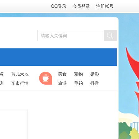
QQ登录
会员登录
注册帐号
嫁
育儿天地
美食
宠物
摄影
训
车市行情
旅游
垂钓
抖音