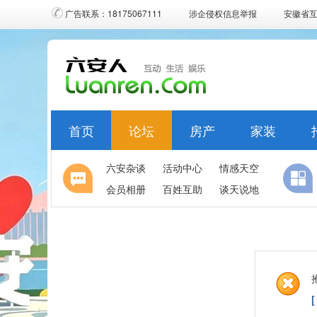
广告联系：18175067111
涉企侵权信息举报
安徽省
首页
论坛
房产
家装
六安杂谈
活动中心
情感天空
会员相册
百姓互助
谈天说地