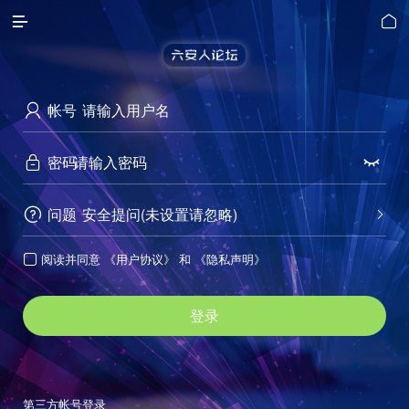


帐号

密码


问题
安全提问(未设置请忽略)


阅读并同意
《用户协议》
和
《隐私声明》

登录
第三方帐号登录