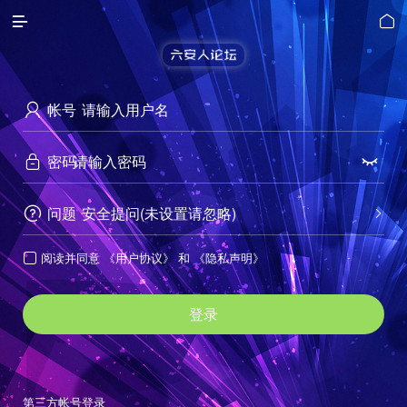


帐号

密码


问题
安全提问(未设置请忽略)


阅读并同意
《用户协议》
和
《隐私声明》

登录
第三方帐号登录