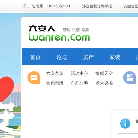
广告联系：18175067111
涉企侵权信息举报
安徽省
首页
论坛
房产
家装
六安杂谈
活动中心
情感天空
会员相册
百姓互助
谈天说地