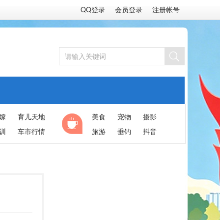
QQ登录
会员登录
注册帐号
嫁
育儿天地
美食
宠物
摄影
训
车市行情
旅游
垂钓
抖音