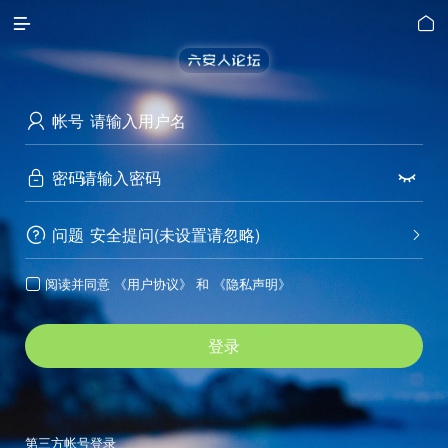


帐号

密码


问题
安全提问(未设置请忽略)


阅读并同意
《用户协议》
和
《隐私声明》

登录
第三方帐号登录