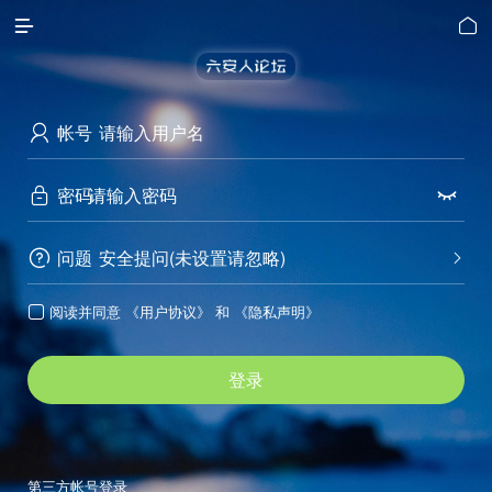


帐号

密码


问题
安全提问(未设置请忽略)


阅读并同意
《用户协议》
和
《隐私声明》

登录
第三方帐号登录